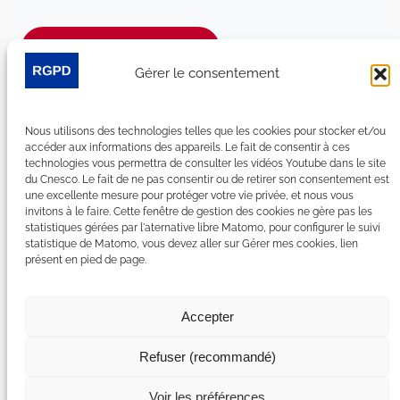
Je m’abonne à la newsletter
Gérer le consentement
Suivez-nous sur les réseaux sociaux :
Nous utilisons des technologies telles que les cookies pour stocker et/ou
LinkedIn
YouTube
Facebook
Bluesky
accéder aux informations des appareils. Le fait de consentir à ces
technologies vous permettra de consulter les vidéos Youtube dans le site
du Cnesco. Le fait de ne pas consentir ou de retirer son consentement est
une excellente mesure pour protéger votre vie privée, et nous vous
invitons à le faire. Cette fenêtre de gestion des cookies ne gère pas les
statistiques gérées par l'aternative libre Matomo, pour configurer le suivi
Plan du site
statistique de Matomo, vous devez aller sur Gérer mes cookies, lien
présent en pied de page.
Contact
Espace Presse
Nous rejoindre
Accepter
Mentions légales
Accessibilité : non conforme
Refuser (recommandé)
Gérer mes cookies
Déclaration de confidentialité
Voir les préférences