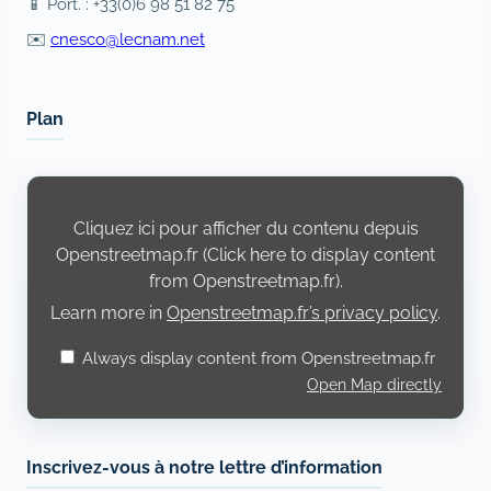
📱 Port. : +33(0)6 98 51 82 75
✉️
cnesco@lecnam.net
Plan
Display
content
from
Cliquez ici pour afficher du contenu depuis
Openstreetmap.fr
Openstreetmap.fr (Click here to display content
from Openstreetmap.fr).
Learn more in
Openstreetmap.fr’s privacy policy
.
Always display content from Openstreetmap.fr
Open Map directly
Inscrivez-vous à notre lettre d’information