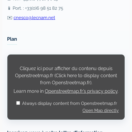
📱 Port. : +33(0)6 98 51 82 75
✉️
cnesco@lecnam.net
Plan
Display
content
from
Cliquez ici pour afficher du contenu depuis
Openstreetmap.fr
Openstreetmap.fr (Click here to display content
from Openstreetmap.fr).
Learn more in
Openstreetmap.fr’s privacy policy
.
Always display content from Openstreetmap.fr
Open Map directly