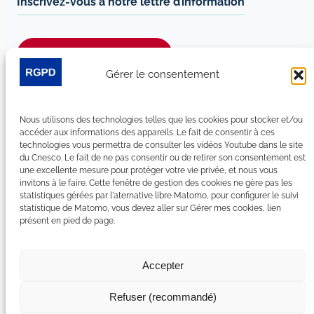
Inscrivez-vous à notre lettre d’information
Je m’abonne à la newsletter
Gérer le consentement
Suivez-nous sur les réseaux sociaux :
Nous utilisons des technologies telles que les cookies pour stocker et/ou
LinkedIn
YouTube
Facebook
Bluesky
accéder aux informations des appareils. Le fait de consentir à ces
technologies vous permettra de consulter les vidéos Youtube dans le site
du Cnesco. Le fait de ne pas consentir ou de retirer son consentement est
une excellente mesure pour protéger votre vie privée, et nous vous
invitons à le faire. Cette fenêtre de gestion des cookies ne gère pas les
statistiques gérées par l'aternative libre Matomo, pour configurer le suivi
Plan du site
statistique de Matomo, vous devez aller sur Gérer mes cookies, lien
présent en pied de page.
Contact
Espace Presse
Nous rejoindre
Accepter
Mentions légales
Accessibilité : non conforme
Refuser (recommandé)
Gérer mes cookies