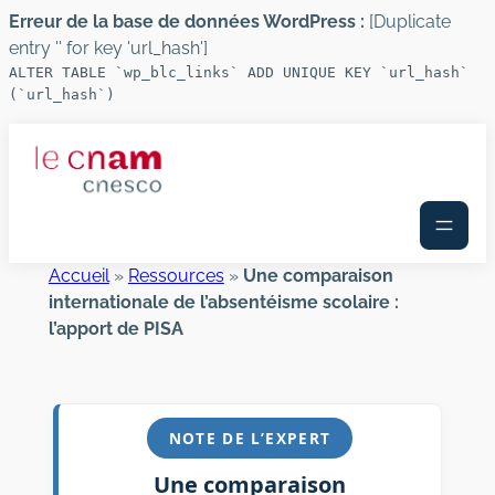
Erreur de la base de données WordPress :
[Duplicate
entry '' for key 'url_hash']
ALTER TABLE `wp_blc_links` ADD UNIQUE KEY `url_hash`
(`url_hash`)
Aller
au
contenu
Accueil
»
Ressources
»
Une comparaison
internationale de l’absentéisme scolaire :
l’apport de PISA
NOTE DE L’EXPERT
Une comparaison