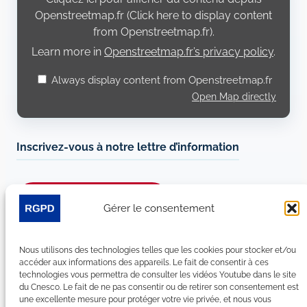
from
Openstreetmap.fr
Openstreetmap.fr (Click here to display content
from Openstreetmap.fr).
Learn more in
Openstreetmap.fr’s privacy policy
.
Always display content from Openstreetmap.fr
Open Map directly
Inscrivez-vous à notre lettre d’information
Je m’abonne à la newsletter
Gérer le consentement
Suivez-nous sur les réseaux sociaux :
Nous utilisons des technologies telles que les cookies pour stocker et/ou
accéder aux informations des appareils. Le fait de consentir à ces
LinkedIn
YouTube
Facebook
Bluesky
technologies vous permettra de consulter les vidéos Youtube dans le site
du Cnesco. Le fait de ne pas consentir ou de retirer son consentement est
une excellente mesure pour protéger votre vie privée, et nous vous