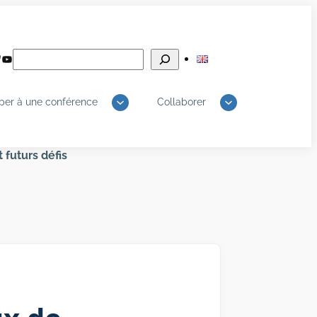
Rechercher
edIn
luesky
YouTube
iper à une conférence
Collaborer
futurs défis