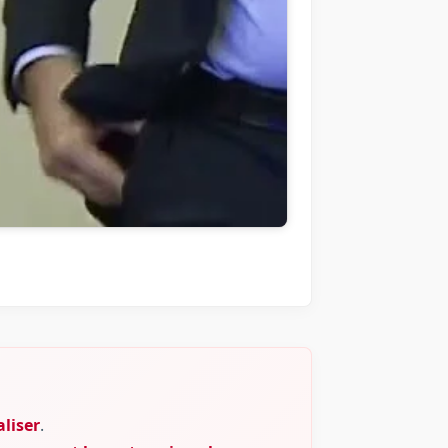
liser
.