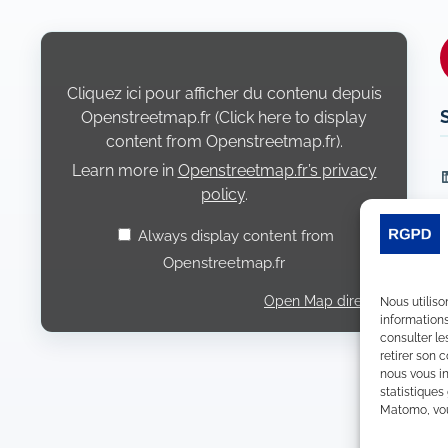
Display
content
from
Openstreetmap.fr
Cliquez ici pour afficher du contenu depuis
Openstreetmap.fr (Click here to display
content from Openstreetmap.fr).
Learn more in
Openstreetmap.fr’s privacy
L
policy
.
Always display content from
Openstreetmap.fr
Open Map directly
Nous utiliso
informations
consulter le
retirer son 
nous vous in
statistiques
Matomo, vous