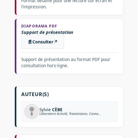
Format détaillé pour une lecture sur écran et
l’impression.
DIAPORAMA PDF
Support de présentation
📄
Consulter
↗
Support de présentation au format PDF pour
consultation hors-ligne.
AUTEUR(S)
Sylvie
CÈBE
Laboratoire Activité, Transmission, Connaissance, Éducation ESPE Clermont-Auvergne – Université Blaise Pascal, Clermont-Ferrand 2