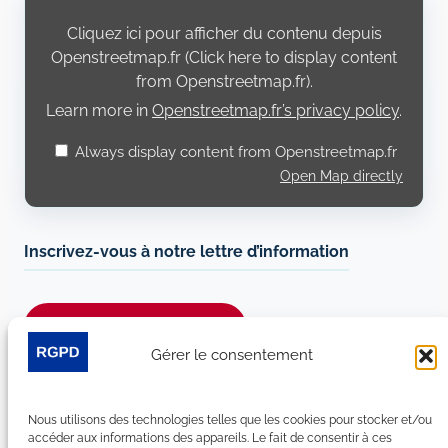
content
from
Cliquez ici pour afficher du contenu depuis
Openstreetmap.fr
Openstreetmap.fr (Click here to display content
from Openstreetmap.fr).
Learn more in
Openstreetmap.fr’s privacy policy
.
Always display content from Openstreetmap.fr
Open Map directly
Inscrivez-vous à notre lettre d’information
Je m’abonne à la newsletter
Gérer le consentement
Suivez-nous sur les réseaux sociaux :
Nous utilisons des technologies telles que les cookies pour stocker et/ou
LinkedIn
YouTube
Facebook
Bluesky
accéder aux informations des appareils. Le fait de consentir à ces