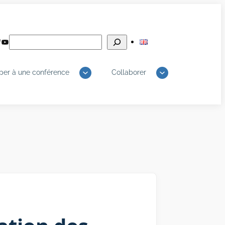
Rechercher
edIn
luesky
YouTube
iper à une conférence
Collaborer