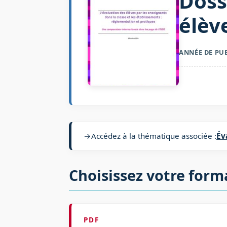
Doss
élèv
ANNÉE DE PU
→
Accédez à la thématique associée :
Év
Choisissez votre form
PDF