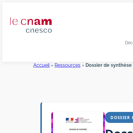
Aller
au
contenu
Déc
Accueil
»
Ressources
»
Dossier de synthèse 
DOSSIER 