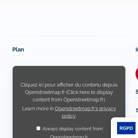
Plan
Display
content
from
Openstreetmap.fr
Cliquez ici pour afficher du contenu depuis
Openstreetmap.fr (Click here to display
content from Openstreetmap.fr).
Learn more in
Openstreetmap.fr’s privacy
L
policy
.
Always display content from
Openstreetmap.fr