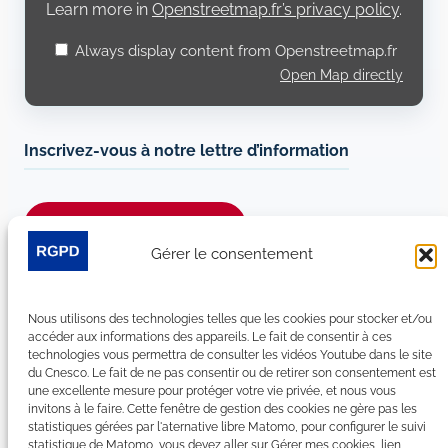
Learn more in
Openstreetmap.fr’s privacy policy
.
Always display content from Openstreetmap.fr
Open Map directly
Inscrivez-vous à notre lettre d’information
Je m’abonne à la newsletter
Gérer le consentement
Suivez-nous sur les réseaux sociaux :
Nous utilisons des technologies telles que les cookies pour stocker et/ou
LinkedIn
YouTube
Facebook
Bluesky
accéder aux informations des appareils. Le fait de consentir à ces
technologies vous permettra de consulter les vidéos Youtube dans le site
du Cnesco. Le fait de ne pas consentir ou de retirer son consentement est
une excellente mesure pour protéger votre vie privée, et nous vous
invitons à le faire. Cette fenêtre de gestion des cookies ne gère pas les
statistiques gérées par l'aternative libre Matomo, pour configurer le suivi
Plan du site
statistique de Matomo, vous devez aller sur Gérer mes cookies, lien