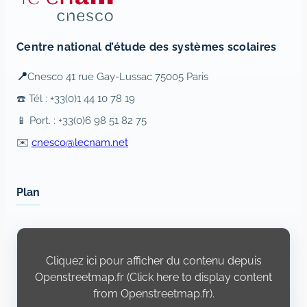
Centre national d’étude des systèmes scolaires
📍
Cnesco 41 rue Gay-Lussac 75005 Paris
☎️ Tél : +33(0)1 44 10 78 19
📱 Port. : +33(0)6 98 51 82 75
✉️
cnesco@lecnam.net
Plan
Display
content
from
Cliquez ici pour afficher du contenu depuis
Openstreetmap.fr
Openstreetmap.fr (Click here to display content
from Openstreetmap.fr).