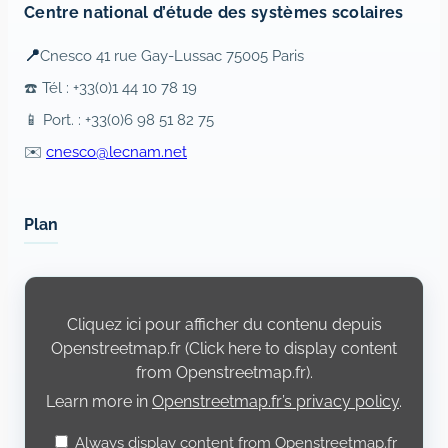
Centre national d’étude des systèmes scolaires
📍
Cnesco 41 rue Gay-Lussac 75005 Paris
☎️ Tél : +33(0)1 44 10 78 19
📱 Port. : +33(0)6 98 51 82 75
✉️
cnesco@lecnam.net
Plan
Display
content
from
Cliquez ici pour afficher du contenu depuis
Openstreetmap.fr
Openstreetmap.fr (Click here to display content
from Openstreetmap.fr).
Learn more in
Openstreetmap.fr’s privacy policy
.
Always display content from Openstreetmap.fr