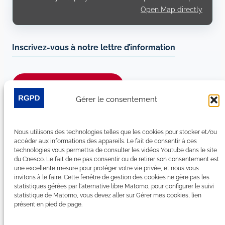
Open Map directly
Inscrivez-vous à notre lettre d’information
Je m’abonne à la newsletter
Gérer le consentement
Suivez-nous sur les réseaux sociaux :
Nous utilisons des technologies telles que les cookies pour stocker et/ou
LinkedIn
YouTube
Facebook
Bluesky
accéder aux informations des appareils. Le fait de consentir à ces
technologies vous permettra de consulter les vidéos Youtube dans le site
du Cnesco. Le fait de ne pas consentir ou de retirer son consentement est
une excellente mesure pour protéger votre vie privée, et nous vous
invitons à le faire. Cette fenêtre de gestion des cookies ne gère pas les
statistiques gérées par l'aternative libre Matomo, pour configurer le suivi
Plan du site
statistique de Matomo, vous devez aller sur Gérer mes cookies, lien
présent en pied de page.
Contact
Espace Presse