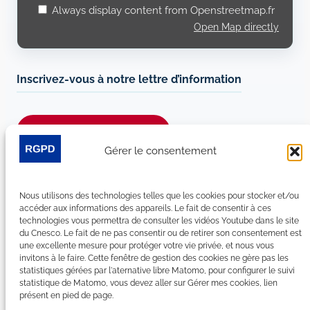
Always display content from Openstreetmap.fr
Open Map directly
Inscrivez-vous à notre lettre d’information
Je m’abonne à la newsletter
Gérer le consentement
Suivez-nous sur les réseaux sociaux :
Nous utilisons des technologies telles que les cookies pour stocker et/ou
LinkedIn
YouTube
Facebook
Bluesky
accéder aux informations des appareils. Le fait de consentir à ces
technologies vous permettra de consulter les vidéos Youtube dans le site
du Cnesco. Le fait de ne pas consentir ou de retirer son consentement est
une excellente mesure pour protéger votre vie privée, et nous vous
invitons à le faire. Cette fenêtre de gestion des cookies ne gère pas les
statistiques gérées par l'aternative libre Matomo, pour configurer le suivi
Plan du site
statistique de Matomo, vous devez aller sur Gérer mes cookies, lien
présent en pied de page.
Contact