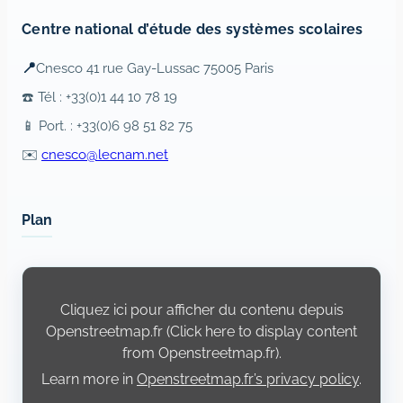
Centre national d’étude des systèmes scolaires
📍
Cnesco 41 rue Gay-Lussac 75005 Paris
☎️ Tél : +33(0)1 44 10 78 19
📱 Port. : +33(0)6 98 51 82 75
✉️
cnesco@lecnam.net
Plan
Display
content
from
Cliquez ici pour afficher du contenu depuis
Openstreetmap.fr
Openstreetmap.fr (Click here to display content
from Openstreetmap.fr).
Learn more in
Openstreetmap.fr’s privacy policy
.