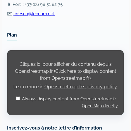
📱 Port. : +33(0)6 98 51 82 75
✉️
cnesco@lecnam.net
Plan
Display
content
from
Cliquez ici pour afficher du contenu depuis
Openstreetmap.fr
Openstreetmap.fr (Click here to display content
from Openstreetmap.fr).
Learn more in
Openstreetmap.fr’s privacy policy
.
Always display content from Openstreetmap.fr
Open Map directly
Inscrivez-vous à notre lettre d’information