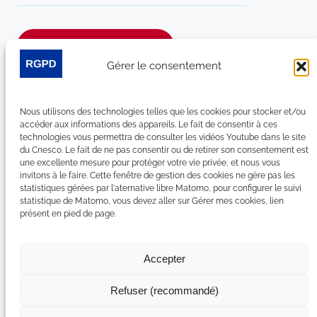
Je m’abonne à la newsletter
Gérer le consentement
Suivez-nous sur les réseaux sociaux :
Nous utilisons des technologies telles que les cookies pour stocker et/ou
LinkedIn
YouTube
Facebook
Bluesky
accéder aux informations des appareils. Le fait de consentir à ces
technologies vous permettra de consulter les vidéos Youtube dans le site
du Cnesco. Le fait de ne pas consentir ou de retirer son consentement est
une excellente mesure pour protéger votre vie privée, et nous vous
invitons à le faire. Cette fenêtre de gestion des cookies ne gère pas les
statistiques gérées par l'aternative libre Matomo, pour configurer le suivi
Plan du site
statistique de Matomo, vous devez aller sur Gérer mes cookies, lien
présent en pied de page.
Contact
Espace Presse
Nous rejoindre
Accepter
Mentions légales
Accessibilité : non conforme
Refuser (recommandé)
Gérer mes cookies