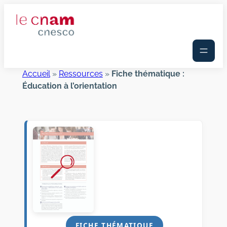
Aller
au
contenu
Accueil
»
Ressources
»
Fiche thématique :
Éducation à l’orientation
FICHE THÉMATIQUE