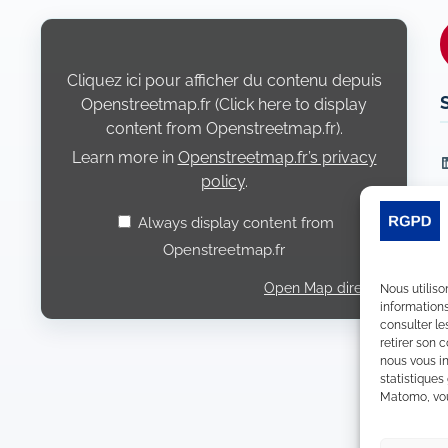
Display
content
from
Openstreetmap.fr
Cliquez ici pour afficher du contenu depuis
Openstreetmap.fr (Click here to display
content from Openstreetmap.fr).
Learn more in
Openstreetmap.fr’s privacy
L
policy
.
Always display content from
Openstreetmap.fr
Open Map directly
Nous utiliso
informations
consulter le
retirer son 
nous vous in
statistiques
Matomo, vous