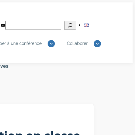
Rechercher
edIn
luesky
YouTube
iper à une conférence
Collaborer
èves