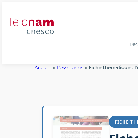
Aller
au
contenu
Déc
Accueil
»
Ressources
»
Fiche thématique : L
FICHE T