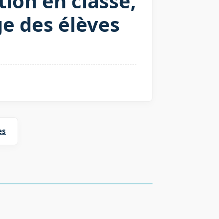
tion en classe,
ge des élèves
es