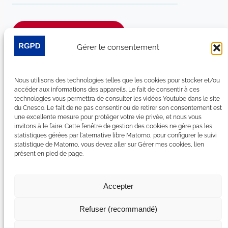
Je m’abonne à la newsletter
Gérer le consentement
Suivez-nous sur les réseaux sociaux :
Nous utilisons des technologies telles que les cookies pour stocker et/ou
LinkedIn
YouTube
Facebook
Bluesky
accéder aux informations des appareils. Le fait de consentir à ces
technologies vous permettra de consulter les vidéos Youtube dans le site
du Cnesco. Le fait de ne pas consentir ou de retirer son consentement est
une excellente mesure pour protéger votre vie privée, et nous vous
invitons à le faire. Cette fenêtre de gestion des cookies ne gère pas les
statistiques gérées par l'aternative libre Matomo, pour configurer le suivi
Plan du site
statistique de Matomo, vous devez aller sur Gérer mes cookies, lien
présent en pied de page.
Contact
Espace Presse
Nous rejoindre
Accepter
Mentions légales
Accessibilité : non conforme
Refuser (recommandé)
Gérer mes cookies