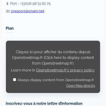
📱 Port. : +33(0)6 98 51 82 75
✉️
cnesco@lecnam.net
Plan
Display
content
from
Cliquez ici pour afficher du contenu depuis
Openstreetmap.fr
Openstreetmap.fr (Click here to display content
from Openstreetmap.fr).
Learn more in
Openstreetmap.fr’s privacy policy
.
Always display content from Openstreetmap.fr
Open Map directly
Inscrivez-vous à notre lettre d’information