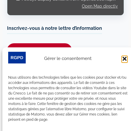
Open Map directly
Inscrivez-vous à notre lettre d’information
Je m’abonne à la newsletter
Gérer le consentement
Suivez-nous sur les réseaux sociaux :
Nous utilisons des technologies telles que les cookies pour stocker et/ou
LinkedIn
YouTube
Facebook
Bluesky
accéder aux informations des appareils. Le fait de consentir à ces
technologies vous permettra de consulter les vidéos Youtube dans le site
du Cnesco. Le fait de ne pas consentir ou de retirer son consentement est
une excellente mesure pour protéger votre vie privée, et nous vous
invitons à le faire. Cette fenêtre de gestion des cookies ne gère pas les
statistiques gérées par l'aternative libre Matomo, pour configurer le suivi
Plan du site
statistique de Matomo, vous devez aller sur Gérer mes cookies, lien
présent en pied de page.
Contact
Espace Presse