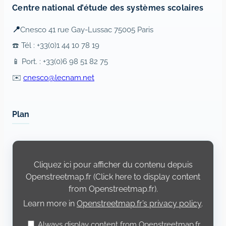
Centre national d’étude des systèmes scolaires
📍
Cnesco 41 rue Gay-Lussac 75005 Paris
☎️ Tél : +33(0)1 44 10 78 19
📱 Port. : +33(0)6 98 51 82 75
✉️
cnesco@lecnam.net
Plan
Display
content
from
Cliquez ici pour afficher du contenu depuis
Openstreetmap.fr
Openstreetmap.fr (Click here to display content
from Openstreetmap.fr).
Learn more in
Openstreetmap.fr’s privacy policy
.
Always display content from Openstreetmap.fr