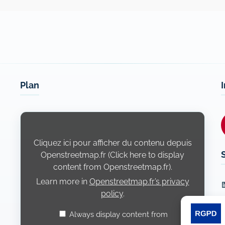
Plan
Display
content
from
Openstreetmap.fr
Cliquez ici pour afficher du contenu depuis
Openstreetmap.fr (Click here to display
content from Openstreetmap.fr).
Learn more in
Openstreetmap.fr’s privacy
L
policy
.
Always display content from