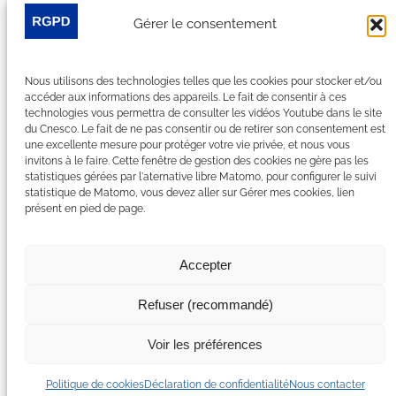
Gérer le consentement
Suivez-nous sur les réseaux sociaux :
Nous utilisons des technologies telles que les cookies pour stocker et/ou
LinkedIn
YouTube
Facebook
Bluesky
accéder aux informations des appareils. Le fait de consentir à ces
technologies vous permettra de consulter les vidéos Youtube dans le site
du Cnesco. Le fait de ne pas consentir ou de retirer son consentement est
une excellente mesure pour protéger votre vie privée, et nous vous
invitons à le faire. Cette fenêtre de gestion des cookies ne gère pas les
statistiques gérées par l'aternative libre Matomo, pour configurer le suivi
Plan du site
statistique de Matomo, vous devez aller sur Gérer mes cookies, lien
présent en pied de page.
Contact
Espace Presse
Nous rejoindre
Accepter
Mentions légales
Accessibilité : non conforme
Refuser (recommandé)
Gérer mes cookies
Déclaration de confidentialité
Voir les préférences
Politique de certains cookies
Politique de cookies
Déclaration de confidentialité
Nous contacter