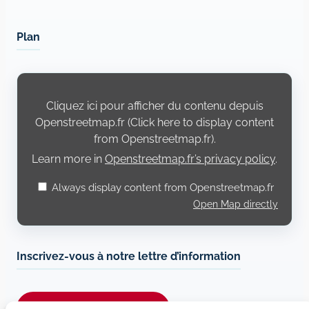
Plan
Display
content
from
Cliquez ici pour afficher du contenu depuis
Openstreetmap.fr
Openstreetmap.fr (Click here to display content
from Openstreetmap.fr).
Learn more in
Openstreetmap.fr’s privacy policy
.
Always display content from Openstreetmap.fr
Open Map directly
Inscrivez-vous à notre lettre d’information
Je m’abonne à la newsletter