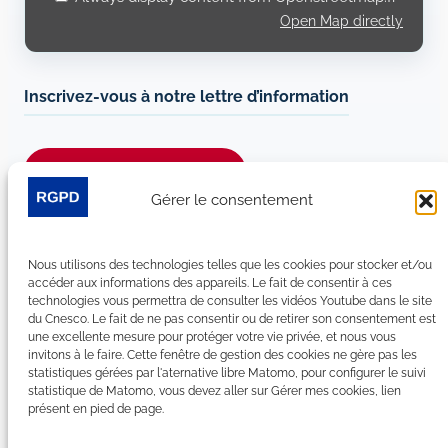
Open Map directly
Inscrivez-vous à notre lettre d’information
Je m’abonne à la newsletter
Gérer le consentement
Suivez-nous sur les réseaux sociaux :
Nous utilisons des technologies telles que les cookies pour stocker et/ou
LinkedIn
YouTube
Facebook
Bluesky
accéder aux informations des appareils. Le fait de consentir à ces
technologies vous permettra de consulter les vidéos Youtube dans le site
du Cnesco. Le fait de ne pas consentir ou de retirer son consentement est
une excellente mesure pour protéger votre vie privée, et nous vous
invitons à le faire. Cette fenêtre de gestion des cookies ne gère pas les
statistiques gérées par l'aternative libre Matomo, pour configurer le suivi
Plan du site
statistique de Matomo, vous devez aller sur Gérer mes cookies, lien
présent en pied de page.
Contact
Espace Presse