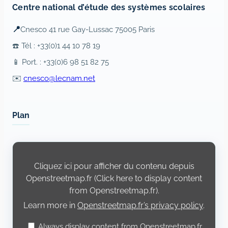
Centre national d’étude des systèmes scolaires
📍
Cnesco 41 rue Gay-Lussac 75005 Paris
☎️ Tél : +33(0)1 44 10 78 19
📱 Port. : +33(0)6 98 51 82 75
✉️
cnesco@lecnam.net
Plan
Display
content
from
Cliquez ici pour afficher du contenu depuis
Openstreetmap.fr
Openstreetmap.fr (Click here to display content
from Openstreetmap.fr).
Learn more in
Openstreetmap.fr’s privacy policy
.
Always display content from Openstreetmap.fr