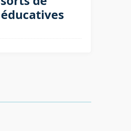
ssorts de
s éducatives