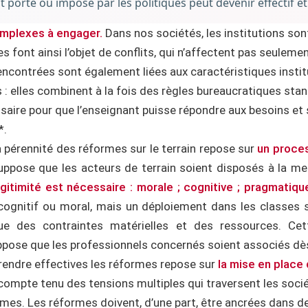
rté ou imposé par les politiques peut devenir effectif et
omplexes à engager.
Dans nos sociétés, les institutions sont
 font ainsi l’objet de conflits, qui n’affectent pas seulement
encontrées sont également liées aux caractéristiques instit
: elles combinent à la fois des règles bureaucratiques st
saire pour que l’enseignant puisse répondre aux besoins et 
*.
a pérennité des réformes sur le terrain repose sur
un proces
ppose que les acteurs de terrain soient disposés à la met
égitimité est nécessaire : morale ; cognitive ; pragmatiqu
cognitif ou moral, mais un déploiement dans les classes 
vue des contraintes matérielles et des ressources. Ce
suppose que les professionnels concernés soient associés d
rendre effectives les réformes repose sur
la mise en place 
compte tenu des tensions multiples qui traversent les sociétés
es. Les réformes doivent, d’une part, être ancrées dans des