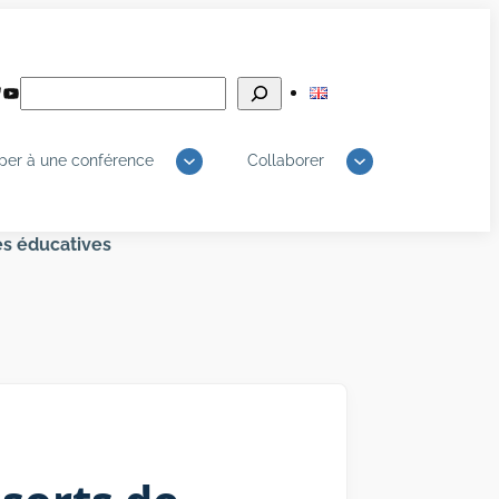
Rechercher
edIn
luesky
YouTube
iper à une conférence
Collaborer
ues éducatives