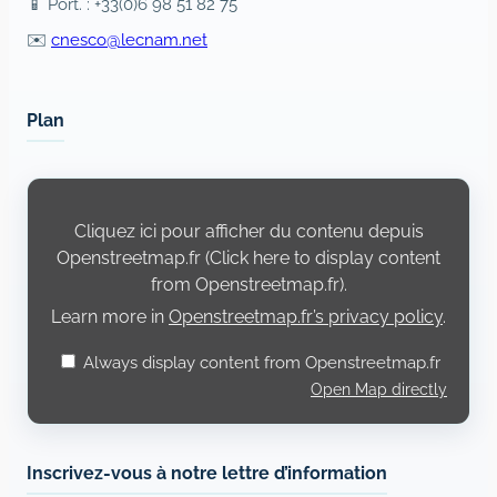
📱 Port. : +33(0)6 98 51 82 75
✉️
cnesco@lecnam.net
Plan
Display
content
from
Cliquez ici pour afficher du contenu depuis
Openstreetmap.fr
Openstreetmap.fr (Click here to display content
from Openstreetmap.fr).
Learn more in
Openstreetmap.fr’s privacy policy
.
Always display content from Openstreetmap.fr
Open Map directly
Inscrivez-vous à notre lettre d’information