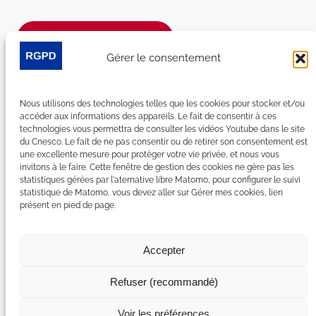
Je m’abonne à la newsletter
Gérer le consentement
Suivez-nous sur les réseaux sociaux :
Nous utilisons des technologies telles que les cookies pour stocker et/ou
LinkedIn
YouTube
Facebook
Bluesky
accéder aux informations des appareils. Le fait de consentir à ces
technologies vous permettra de consulter les vidéos Youtube dans le site
du Cnesco. Le fait de ne pas consentir ou de retirer son consentement est
une excellente mesure pour protéger votre vie privée, et nous vous
invitons à le faire. Cette fenêtre de gestion des cookies ne gère pas les
statistiques gérées par l'aternative libre Matomo, pour configurer le suivi
Plan du site
statistique de Matomo, vous devez aller sur Gérer mes cookies, lien
présent en pied de page.
Contact
Espace Presse
Nous rejoindre
Accepter
Mentions légales
Accessibilité : non conforme
Refuser (recommandé)
Gérer mes cookies
Déclaration de confidentialité
Voir les préférences