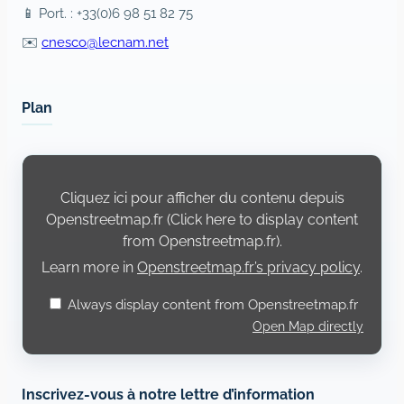
📱 Port. : +33(0)6 98 51 82 75
✉️
cnesco@lecnam.net
Plan
Display
content
from
Cliquez ici pour afficher du contenu depuis
Openstreetmap.fr
Openstreetmap.fr (Click here to display content
from Openstreetmap.fr).
Learn more in
Openstreetmap.fr’s privacy policy
.
Always display content from Openstreetmap.fr
Open Map directly
Inscrivez-vous à notre lettre d’information