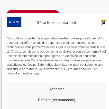
Je m’abonne à la newsletter
Gérer le consentement
Suivez-nous sur les réseaux sociaux :
Nous utilisons des technologies telles que les cookies pour stocker et/ou
LinkedIn
YouTube
Facebook
Bluesky
accéder aux informations des appareils. Le fait de consentir à ces
technologies vous permettra de consulter les vidéos Youtube dans le site
du Cnesco. Le fait de ne pas consentir ou de retirer son consentement est
une excellente mesure pour protéger votre vie privée, et nous vous
invitons à le faire. Cette fenêtre de gestion des cookies ne gère pas les
statistiques gérées par l'aternative libre Matomo, pour configurer le suivi
Plan du site
statistique de Matomo, vous devez aller sur Gérer mes cookies, lien
présent en pied de page.
Contact
Espace Presse
Nous rejoindre
Accepter
Mentions légales
Accessibilité : non conforme
Refuser (recommandé)
Gérer mes cookies