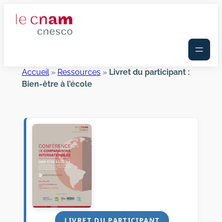
Aller
au
contenu
Accueil
»
Ressources
»
Livret du participant :
Bien-être à l’école
LIVRET DU PARTICIPANT