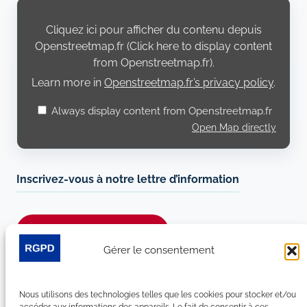
Display
content
from
Cliquez ici pour afficher du contenu depuis
Openstreetmap.fr
Openstreetmap.fr (Click here to display content
from Openstreetmap.fr).
Learn more in
Openstreetmap.fr’s privacy policy
.
Always display content from Openstreetmap.fr
Open Map directly
Inscrivez-vous à notre lettre d’information
Je m’abonne à la newsletter
Gérer le consentement
Suivez-nous sur les réseaux sociaux :
Nous utilisons des technologies telles que les cookies pour stocker et/ou
LinkedIn
YouTube
Facebook
Bluesky