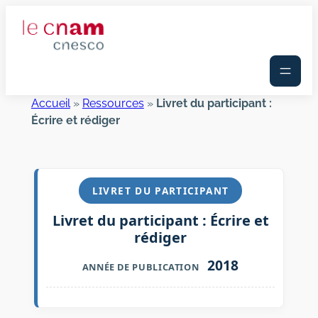
Aller
au
contenu
Accueil
»
Ressources
»
Livret du participant :
Écrire et rédiger
LIVRET DU PARTICIPANT
Livret du participant : Écrire et
rédiger
2018
ANNÉE DE PUBLICATION