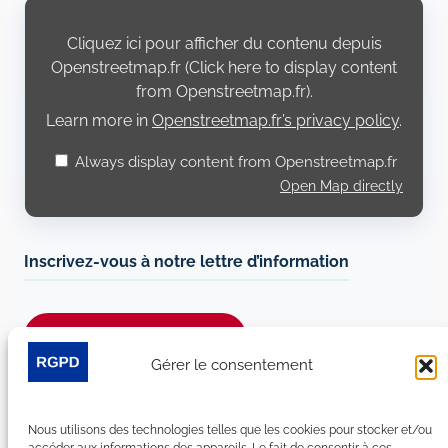
Display
content
from
Cliquez ici pour afficher du contenu depuis
Openstreetmap.fr
Openstreetmap.fr (Click here to display content
from Openstreetmap.fr).
Learn more in
Openstreetmap.fr’s privacy policy
.
Always display content from Openstreetmap.fr
Open Map directly
Inscrivez-vous à notre lettre d’information
Je m’abonne à la newsletter
Gérer le consentement
Suivez-nous sur les réseaux sociaux :
Nous utilisons des technologies telles que les cookies pour stocker et/ou
LinkedIn
YouTube
Facebook
Bluesky