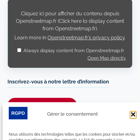
Display
content
from
Cliquez ici pour afficher du contenu depuis
Openstreetmap.fr
Openstreetmap.fr (Click here to display content
from Openstreetmap.fr).
Learn more in
Openstreetmap.fr’s privacy policy
.
Always display content from Openstreetmap.fr
Open Map directly
Inscrivez-vous à notre lettre d’information
Je m’abonne à la newsletter
Gérer le consentement
Suivez-nous sur les réseaux sociaux :
Nous utilisons des technologies telles que les cookies pour stocker et/ou
LinkedIn
YouTube
Facebook
Bluesky