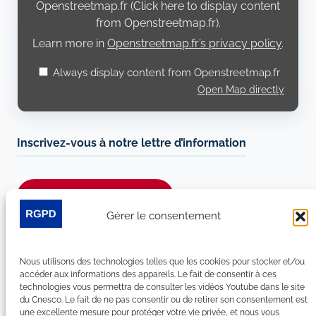
Openstreetmap.fr (Click here to display content
from Openstreetmap.fr).
Learn more in
Openstreetmap.fr’s privacy policy
.
Always display content from Openstreetmap.fr
Open Map directly
Inscrivez-vous à notre lettre d’information
Je m’abonne à la newsletter
Gérer le consentement
Suivez-nous sur les réseaux sociaux :
Nous utilisons des technologies telles que les cookies pour stocker et/ou
LinkedIn
YouTube
Facebook
Bluesky
accéder aux informations des appareils. Le fait de consentir à ces
technologies vous permettra de consulter les vidéos Youtube dans le site
du Cnesco. Le fait de ne pas consentir ou de retirer son consentement est
une excellente mesure pour protéger votre vie privée, et nous vous