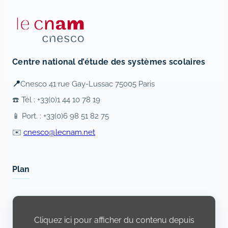
Centre national d’étude des systèmes scolaires
📍
Cnesco 41 rue Gay-Lussac 75005 Paris
☎️ Tél : +33(0)1 44 10 78 19
📱 Port. : +33(0)6 98 51 82 75
✉️
cnesco@lecnam.net
Plan
Display
content
from
Cliquez ici pour afficher du contenu depuis
Openstreetmap.fr