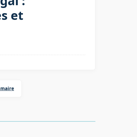
al :
s et
imaire