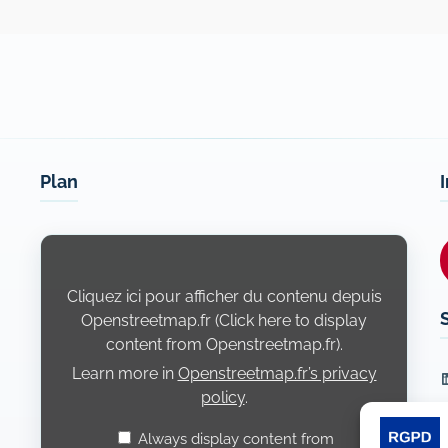
Plan
Display
content
from
Openstreetmap.fr
Cliquez ici pour afficher du contenu depuis
Openstreetmap.fr (Click here to display
content from Openstreetmap.fr).
Learn more in
Openstreetmap.fr’s privacy
L
policy
.
Always display content from