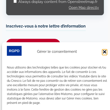
Always display content from Openstreetmap.fr
Open Map directly
Inscrivez-vous à notre lettre d’information
Je m’abonne à la newsletter
Gérer le consentement
Suivez-nous sur les réseaux sociaux :
Nous utilisons des technologies telles que les cookies pour stocker et/ou
LinkedIn
YouTube
Facebook
Bluesky
accéder aux informations des appareils. Le fait de consentir à ces
technologies vous permettra de consulter les vidéos Youtube dans le site
du Cnesco. Le fait de ne pas consentir ou de retirer son consentement est
une excellente mesure pour protéger votre vie privée, et nous vous
invitons à le faire. Cette fenêtre de gestion des cookies ne gère pas les
statistiques gérées par l'aternative libre Matomo, pour configurer le suivi
Plan du site
statistique de Matomo, vous devez aller sur Gérer mes cookies, lien
présent en pied de page.
Contact
Espace Presse