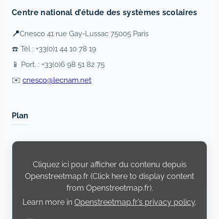
Centre national d’étude des systèmes scolaires
📍
Cnesco 41 rue Gay-Lussac 75005 Paris
☎️ Tél : +33(0)1 44 10 78 19
📱 Port. : +33(0)6 98 51 82 75
✉️
cnesco@lecnam.net
Plan
Display
content
from
Cliquez ici pour afficher du contenu depuis
Openstreetmap.fr
Openstreetmap.fr (Click here to display content
from Openstreetmap.fr).
Learn more in
Openstreetmap.fr’s privacy policy
.