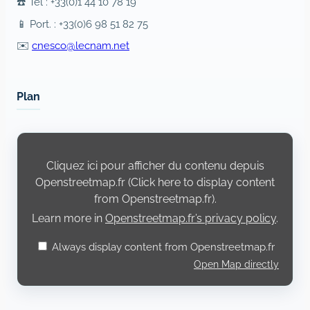
☎️ Tél : +33(0)1 44 10 78 19
📱 Port. : +33(0)6 98 51 82 75
✉️
cnesco@lecnam.net
Plan
Display
content
from
Cliquez ici pour afficher du contenu depuis
Openstreetmap.fr
Openstreetmap.fr (Click here to display content
from Openstreetmap.fr).
Learn more in
Openstreetmap.fr’s privacy policy
.
Always display content from Openstreetmap.fr
Open Map directly