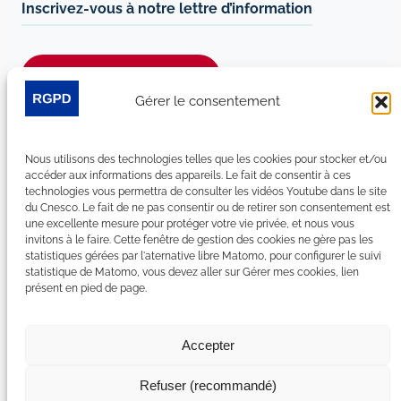
Inscrivez-vous à notre lettre d’information
Je m’abonne à la newsletter
Gérer le consentement
Suivez-nous sur les réseaux sociaux :
Nous utilisons des technologies telles que les cookies pour stocker et/ou
LinkedIn
YouTube
Facebook
Bluesky
accéder aux informations des appareils. Le fait de consentir à ces
technologies vous permettra de consulter les vidéos Youtube dans le site
du Cnesco. Le fait de ne pas consentir ou de retirer son consentement est
une excellente mesure pour protéger votre vie privée, et nous vous
invitons à le faire. Cette fenêtre de gestion des cookies ne gère pas les
statistiques gérées par l'aternative libre Matomo, pour configurer le suivi
Plan du site
statistique de Matomo, vous devez aller sur Gérer mes cookies, lien
présent en pied de page.
Contact
Espace Presse
Nous rejoindre
Accepter
Mentions légales
Accessibilité : non conforme
Refuser (recommandé)
Gérer mes cookies