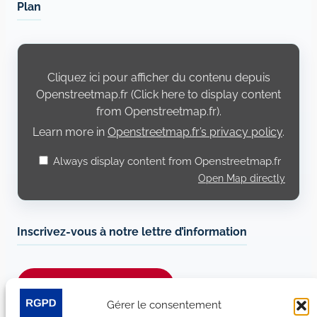
Plan
Display
content
from
Cliquez ici pour afficher du contenu depuis
Openstreetmap.fr
Openstreetmap.fr (Click here to display content
from Openstreetmap.fr).
Learn more in
Openstreetmap.fr’s privacy policy
.
Always display content from Openstreetmap.fr
Open Map directly
Inscrivez-vous à notre lettre d’information
Je m’abonne à la newsletter
Gérer le consentement