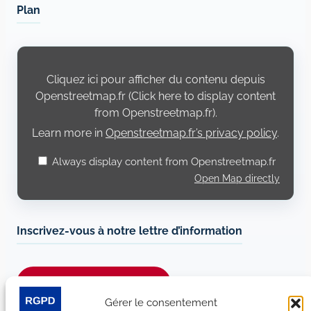
Plan
Display
content
from
Cliquez ici pour afficher du contenu depuis
Openstreetmap.fr
Openstreetmap.fr (Click here to display content
from Openstreetmap.fr).
Learn more in
Openstreetmap.fr’s privacy policy
.
Always display content from Openstreetmap.fr
Open Map directly
Inscrivez-vous à notre lettre d’information
Je m’abonne à la newsletter
Gérer le consentement