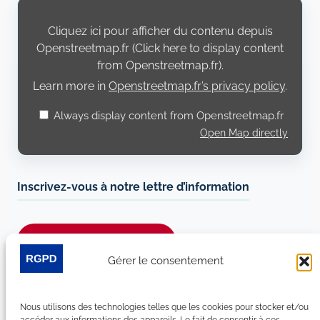
Display
content
from
Cliquez ici pour afficher du contenu depuis
Openstreetmap.fr
Openstreetmap.fr (Click here to display content
from Openstreetmap.fr).
Learn more in
Openstreetmap.fr’s privacy policy
.
Always display content from Openstreetmap.fr
Open Map directly
Inscrivez-vous à notre lettre d’information
Je m’abonne à la newsletter
Gérer le consentement
Suivez-nous sur les réseaux sociaux :
Nous utilisons des technologies telles que les cookies pour stocker et/ou
LinkedIn
YouTube
Facebook
Bluesky