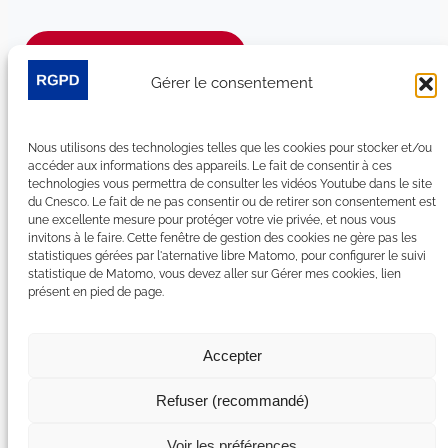
Je m’abonne à la newsletter
Gérer le consentement
Suivez-nous sur les réseaux sociaux :
Nous utilisons des technologies telles que les cookies pour stocker et/ou
LinkedIn
YouTube
Facebook
Bluesky
accéder aux informations des appareils. Le fait de consentir à ces
technologies vous permettra de consulter les vidéos Youtube dans le site
du Cnesco. Le fait de ne pas consentir ou de retirer son consentement est
une excellente mesure pour protéger votre vie privée, et nous vous
invitons à le faire. Cette fenêtre de gestion des cookies ne gère pas les
statistiques gérées par l'aternative libre Matomo, pour configurer le suivi
Plan du site
statistique de Matomo, vous devez aller sur Gérer mes cookies, lien
présent en pied de page.
Contact
Espace Presse
Nous rejoindre
Accepter
Mentions légales
Accessibilité : non conforme
Refuser (recommandé)
Gérer mes cookies
Déclaration de confidentialité
Voir les préférences