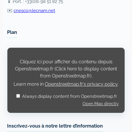
📱 Port. : +33(0)6 98 51 82 75
✉️
cnesco@lecnam.net
Plan
Display
content
from
Cliquez ici pour afficher du contenu depuis
Openstreetmap.fr
Openstreetmap.fr (Click here to display content
from Openstreetmap.fr).
Learn more in
Openstreetmap.fr’s privacy policy
.
Always display content from Openstreetmap.fr
Open Map directly
Inscrivez-vous à notre lettre d’information