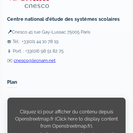
Centre national d’étude des systèmes scolaires
📍
Cnesco 41 rue Gay-Lussac 75005 Paris
☎️ Tél : +33(0)1 44 10 78 19
📱 Port. : +33(0)6 98 51 82 75
✉️
cnesco@lecnam.net
Plan
Display
content
from
Cliquez ici pour afficher du contenu depuis
Openstreetmap.fr
Openstreetmap.fr (Click here to display content
from Openstreetmap.fr).