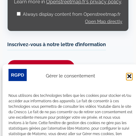
Learn more in
Openstreetmap.fr’s privacy policy
.
Always display content from Openstreetmap.fr
Open Map directly
Inscrivez-vous à notre lettre d’information
Je m’abonne à la newsletter
Gérer le consentement
Suivez-nous sur les réseaux sociaux :
Nous utilisons des technologies telles que les cookies pour stocker et/ou
LinkedIn
YouTube
Facebook
Bluesky
accéder aux informations des appareils. Le fait de consentir à ces
technologies vous permettra de consulter les vidéos Youtube dans le site
du Cnesco. Le fait de ne pas consentir ou de retirer son consentement est
une excellente mesure pour protéger votre vie privée, et nous vous
invitons à le faire. Cette fenêtre de gestion des cookies ne gère pas les
statistiques gérées par l'aternative libre Matomo, pour configurer le suivi
Plan du site
statistique de Matomo, vous devez aller sur Gérer mes cookies, lien