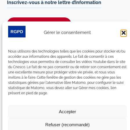
Inscrivez-vous à notre lettre d’information
Je m’abonne à la newsletter
Gérer le consentement
Suivez-nous sur les réseaux sociaux :
Nous utilisons des technologies telles que les cookies pour stocker et/ou
LinkedIn
YouTube
Facebook
Bluesky
accéder aux informations des appareils. Le fait de consentir à ces
technologies vous permettra de consulter les vidéos Youtube dans le site
du Cnesco. Le fait de ne pas consentir ou de retirer son consentement est
une excellente mesure pour protéger votre vie privée, et nous vous
invitons à le faire. Cette fenêtre de gestion des cookies ne gère pas les
statistiques gérées par l'aternative libre Matomo, pour configurer le suivi
Plan du site
statistique de Matomo, vous devez aller sur Gérer mes cookies, lien
présent en pied de page.
Contact
Espace Presse
Nous rejoindre
Accepter
Mentions légales
Accessibilité : non conforme
Refuser (recommandé)
Gérer mes cookies