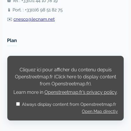
☎️ Tél : +33(0)1 44 10 78 19
📱 Port. : +33(0)6 98 51 82 75
✉️
cnesco@lecnam.net
Plan
Display
content
from
Cliquez ici pour afficher du contenu depuis
Openstreetmap.fr
Openstreetmap.fr (Click here to display content
from Openstreetmap.fr).
Learn more in
Openstreetmap.fr’s privacy policy
.
Always display content from Openstreetmap.fr
Open Map directly