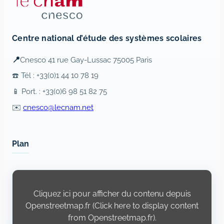
Centre national d’étude des systèmes scolaires
📍
Cnesco 41 rue Gay-Lussac 75005 Paris
☎️ Tél : +33(0)1 44 10 78 19
📱 Port. : +33(0)6 98 51 82 75
✉️
cnesco@lecnam.net
Plan
Display
content
from
Cliquez ici pour afficher du contenu depuis
Openstreetmap.fr
Openstreetmap.fr (Click here to display content
from Openstreetmap.fr).