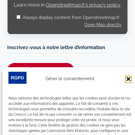
Learn more in
Openstreetmap.fr’s privacy policy
.
Always display content from Openstreetmap.fr
Open Map directly
Inscrivez-vous à notre lettre d’information
Je m’abonne à la newsletter
Gérer le consentement
Suivez-nous sur les réseaux sociaux :
Nous utilisons des technologies telles que les cookies pour stocker et/ou
LinkedIn
YouTube
Facebook
Bluesky
accéder aux informations des appareils. Le fait de consentir à ces
technologies vous permettra de consulter les vidéos Youtube dans le site
du Cnesco. Le fait de ne pas consentir ou de retirer son consentement est
une excellente mesure pour protéger votre vie privée, et nous vous
invitons à le faire. Cette fenêtre de gestion des cookies ne gère pas les
statistiques gérées par l'aternative libre Matomo, pour configurer le suivi