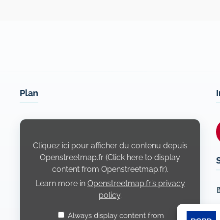
Plan
Display
content
from
Openstreetmap.fr
Cliquez ici pour afficher du contenu depuis
Openstreetmap.fr (Click here to display
content from Openstreetmap.fr).
Learn more in
Openstreetmap.fr’s privacy
L
policy
.
Always display content from