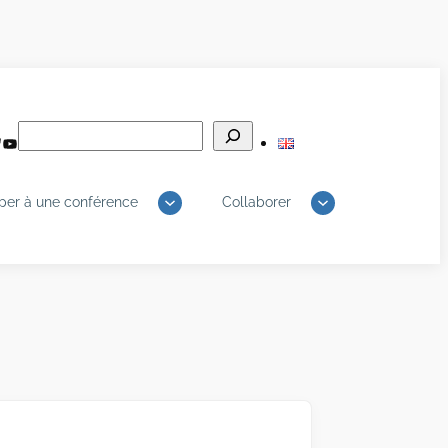
Rechercher
edIn
luesky
YouTube
iper à une conférence
Collaborer