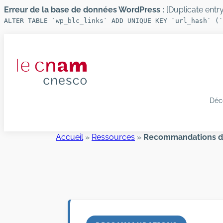
Erreur de la base de données WordPress :
[Duplicate entry 
ALTER TABLE `wp_blc_links` ADD UNIQUE KEY `url_hash` (`
Aller
au
contenu
Déc
Accueil
»
Ressources
»
Recommandations du 