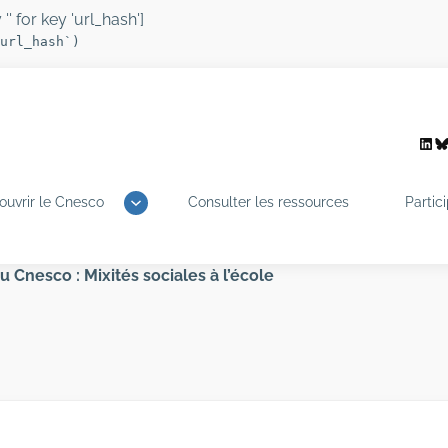
'' for key 'url_hash']
url_hash`)
Link
B
ouvrir le Cnesco
Consulter les ressources
Partic
Cnesco : Mixités sociales à l’école