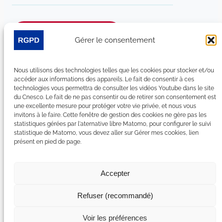
Je m’abonne à la newsletter
Gérer le consentement
Suivez-nous sur les réseaux sociaux :
Nous utilisons des technologies telles que les cookies pour stocker et/ou
accéder aux informations des appareils. Le fait de consentir à ces
LinkedIn
YouTube
Facebook
Bluesky
technologies vous permettra de consulter les vidéos Youtube dans le site
du Cnesco. Le fait de ne pas consentir ou de retirer son consentement est
une excellente mesure pour protéger votre vie privée, et nous vous
invitons à le faire. Cette fenêtre de gestion des cookies ne gère pas les
statistiques gérées par l'aternative libre Matomo, pour configurer le suivi
statistique de Matomo, vous devez aller sur Gérer mes cookies, lien
Plan du site
présent en pied de page.
Contact
Espace Presse
Nous rejoindre
Accepter
Mentions légales
Accessibilité : non conforme
Refuser (recommandé)
Gérer mes cookies
Déclaration de confidentialité
Voir les préférences