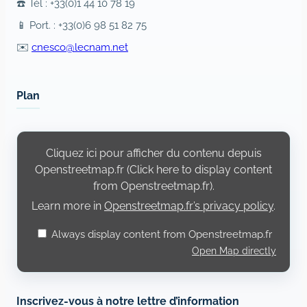
☎️ Tél : +33(0)1 44 10 78 19
📱 Port. : +33(0)6 98 51 82 75
✉️
cnesco@lecnam.net
Plan
Display
content
Cliquez ici pour afficher du contenu depuis
from
Openstreetmap.fr
Openstreetmap.fr (Click here to display content
from Openstreetmap.fr).
Learn more in
Openstreetmap.fr’s privacy policy
.
Always display content from Openstreetmap.fr
Open Map directly
Inscrivez-vous à notre lettre d’information