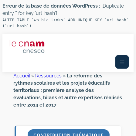
Erreur de la base de données WordPress :
[Duplicate
entry '' for key 'url_hash']
ALTER TABLE `wp_blc_links` ADD UNIQUE KEY `url_hash`
(`url_hash`)
Aller
au
contenu
Accueil
»
Ressources
»
La réforme des
rythmes scolaires et les projets éducatifs
territoriaux : première analyse des
évaluations, bilans et autre expertises réalisés
entre 2013 et 2017
CONTRIBUTION THÉMATIQUE