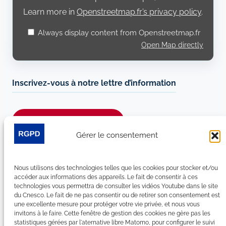
Learn more in
Openstreetmap.fr’s privacy policy
.
Always display content from Openstreetmap.fr
Open Map directly
Inscrivez-vous à notre lettre d’information
Je m’abonne à la newsletter
Gérer le consentement
Suivez-nous sur les réseaux sociaux :
Nous utilisons des technologies telles que les cookies pour stocker et/ou
LinkedIn
YouTube
Facebook
Bluesky
accéder aux informations des appareils. Le fait de consentir à ces
technologies vous permettra de consulter les vidéos Youtube dans le site
du Cnesco. Le fait de ne pas consentir ou de retirer son consentement est
une excellente mesure pour protéger votre vie privée, et nous vous
invitons à le faire. Cette fenêtre de gestion des cookies ne gère pas les
statistiques gérées par l'aternative libre Matomo, pour configurer le suivi