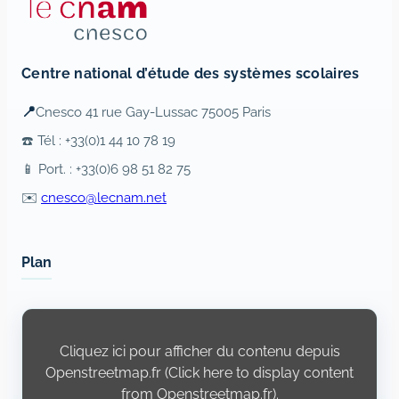
Centre national d’étude des systèmes scolaires
📍
Cnesco 41 rue Gay-Lussac 75005 Paris
☎️ Tél : +33(0)1 44 10 78 19
📱 Port. : +33(0)6 98 51 82 75
✉️
cnesco@lecnam.net
Plan
Display
content
from
Cliquez ici pour afficher du contenu depuis
Openstreetmap.fr
Openstreetmap.fr (Click here to display content
from Openstreetmap.fr).