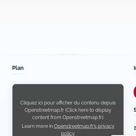
Plan
Display
content
from
Openstreetmap.fr
Cliquez ici pour afficher du contenu depuis
Openstreetmap.fr (Click here to display
content from Openstreetmap.fr).
Learn more in
Openstreetmap.fr’s privacy
L
policy
.