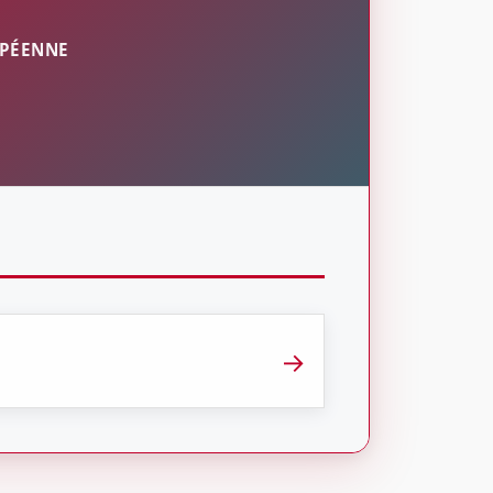
OPÉENNE
→