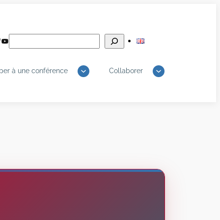
Rechercher
edIn
luesky
YouTube
iper à une conférence
Collaborer