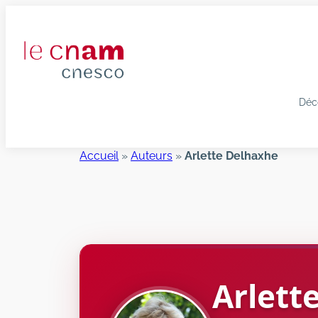
Aller
au
contenu
Déc
Accueil
»
Auteurs
»
Arlette Delhaxhe
Arlett