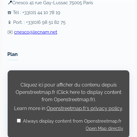
📍
Cnesco 41 rue Gay-Lussac 75005 Paris
☎️ Tél : +33(0)1 44 10 78 19
📱 Port. : +33(0)6 98 51 82 75
✉️
cnesco@lecnam.net
Plan
Display
content
from
Cliquez ici pour afficher du contenu depuis
Openstreetmap.fr
Openstreetmap.fr (Click here to display content
from Openstreetmap.fr).
Learn more in
Openstreetmap.fr’s privacy policy
.
Always display content from Openstreetmap.fr
Open Map directly