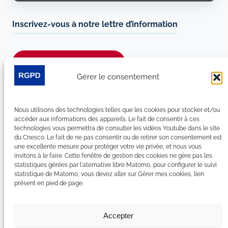
Inscrivez-vous à notre lettre d’information
Je m’abonne à la newsletter
Gérer le consentement
Suivez-nous sur les réseaux sociaux :
Nous utilisons des technologies telles que les cookies pour stocker et/ou
LinkedIn
YouTube
Facebook
Bluesky
accéder aux informations des appareils. Le fait de consentir à ces
technologies vous permettra de consulter les vidéos Youtube dans le site
du Cnesco. Le fait de ne pas consentir ou de retirer son consentement est
une excellente mesure pour protéger votre vie privée, et nous vous
invitons à le faire. Cette fenêtre de gestion des cookies ne gère pas les
statistiques gérées par l'aternative libre Matomo, pour configurer le suivi
Plan du site
statistique de Matomo, vous devez aller sur Gérer mes cookies, lien
présent en pied de page.
Contact
Espace Presse
Nous rejoindre
Accepter
Mentions légales