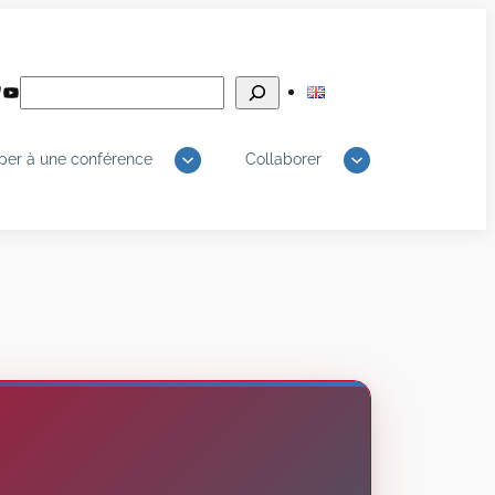
Rechercher
edIn
luesky
YouTube
iper à une conférence
Collaborer