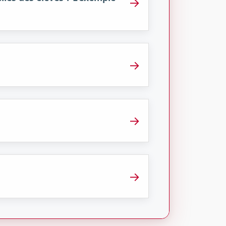
→
→
→
→