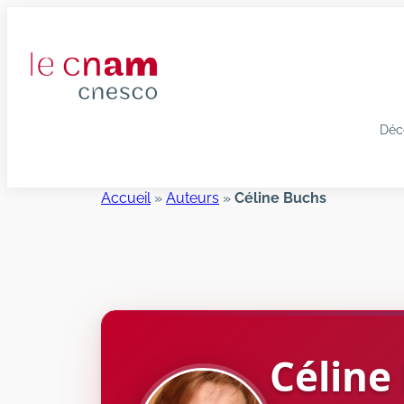
Aller
au
contenu
Déc
Accueil
»
Auteurs
»
Céline Buchs
Céline