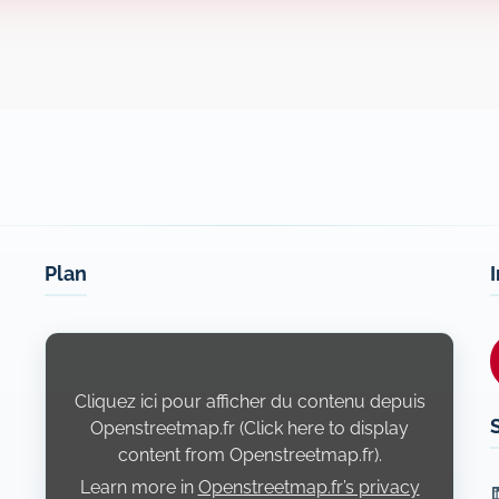
Plan
Display
content
from
Openstreetmap.fr
Cliquez ici pour afficher du contenu depuis
Openstreetmap.fr (Click here to display
content from Openstreetmap.fr).
Learn more in
Openstreetmap.fr’s privacy
L