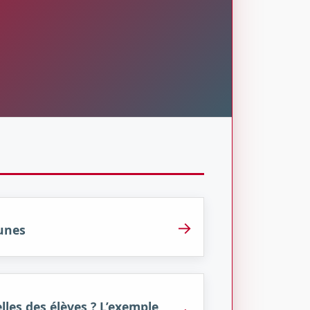
→
eunes
les des élèves ? L’exemple