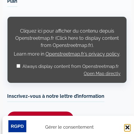
Plan
Display
content
from
Cliquez ici pour afficher du contenu depuis
Openstreetmap.fr
Openstreetmap.fr (Click here to display content
from Openstreetmap.fr).
Learn more in
Openstreetmap.fr’s privacy policy
.
Always display content from Openstreetmap.fr
Open Map directly
Inscrivez-vous à notre lettre d’information
Je m’abonne à la newsletter
Gérer le consentement