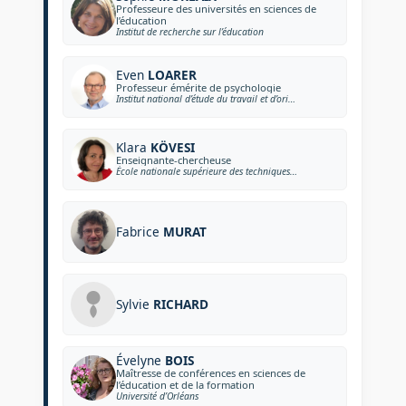
Professeure des universités en sciences de
l’éducation
Institut de recherche sur l’éducation
Even
LOARER
Professeur émérite de psychologie
Institut national d’étude du travail et d’orientation professionnelle
Klara
KÖVESI
Enseignante-chercheuse
École nationale supérieure des techniques avancées Bretagne
Fabrice
MURAT
Sylvie
RICHARD
Évelyne
BOIS
Maîtresse de conférences en sciences de
l’éducation et de la formation
Université d’Orléans