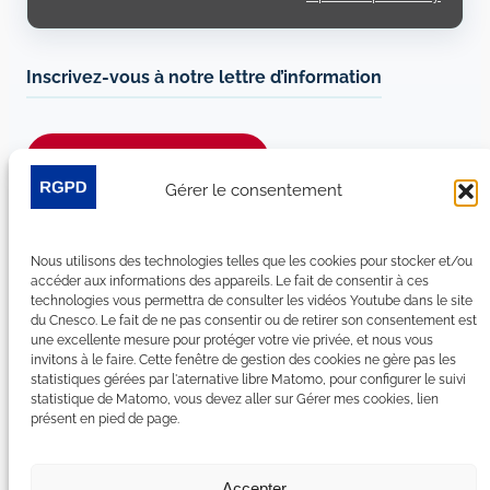
Inscrivez-vous à notre lettre d’information
Je m’abonne à la newsletter
Gérer le consentement
Suivez-nous sur les réseaux sociaux :
Nous utilisons des technologies telles que les cookies pour stocker et/ou
LinkedIn
YouTube
Facebook
Bluesky
accéder aux informations des appareils. Le fait de consentir à ces
technologies vous permettra de consulter les vidéos Youtube dans le site
du Cnesco. Le fait de ne pas consentir ou de retirer son consentement est
une excellente mesure pour protéger votre vie privée, et nous vous
invitons à le faire. Cette fenêtre de gestion des cookies ne gère pas les
statistiques gérées par l'aternative libre Matomo, pour configurer le suivi
Plan du site
statistique de Matomo, vous devez aller sur Gérer mes cookies, lien
présent en pied de page.
Contact
Espace Presse
Nous rejoindre
Accepter