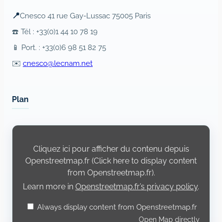
📍
Cnesco 41 rue Gay-Lussac 75005 Paris
☎️ Tél : +33(0)1 44 10 78 19
📱 Port. : +33(0)6 98 51 82 75
✉️
cnesco@lecnam.net
Plan
Display
content
from
Cliquez ici pour afficher du contenu depuis
Openstreetmap.fr
Openstreetmap.fr (Click here to display content
from Openstreetmap.fr).
Learn more in
Openstreetmap.fr’s privacy policy
.
Always display content from Openstreetmap.fr
Open Map directly