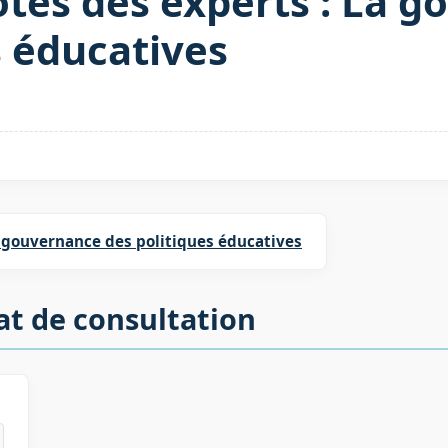
otes des experts : La 
s éducatives
 gouvernance des politiques éducatives
at de consultation