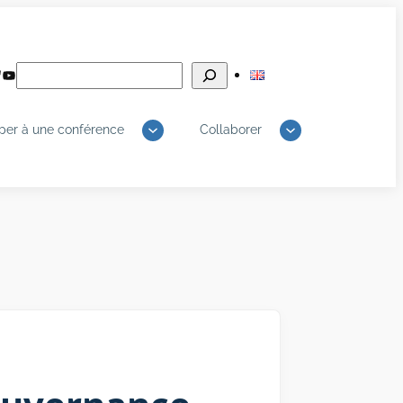
Rechercher
edIn
luesky
YouTube
iper à une conférence
Collaborer