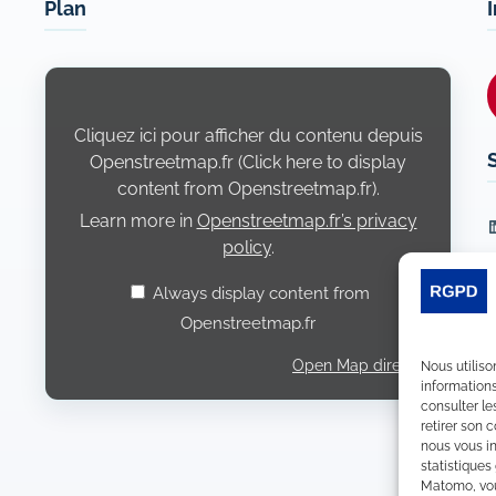
Plan
Display
content
from
Openstreetmap.fr
Cliquez ici pour afficher du contenu depuis
Openstreetmap.fr (Click here to display
content from Openstreetmap.fr).
Learn more in
Openstreetmap.fr’s privacy
L
policy
.
Always display content from
Openstreetmap.fr
Open Map directly
Nous utiliso
informations
consulter le
retirer son 
nous vous in
statistiques
Matomo, vous