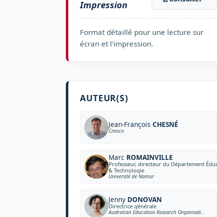
Impression
Format détaillé pour une lecture sur
écran et l’impression.
AUTEUR(S)
Jean-François
CHESNÉ
Cnesco
Marc
ROMAINVILLE
Professeur, directeur du Département Édu
& Technologie
Université de Namur
Jenny
DONOVAN
Directrice générale
Australian Education Research Organisation