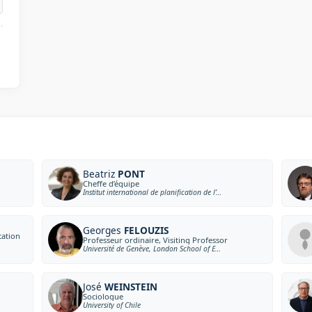
Beatriz
PONT
Cheffe d’équipe
Institut international de planification de l’éducation
Georges
FELOUZIS
cation
Professeur ordinaire, Visiting Professor
Université de Genève, London School of Economics and Political Science
José
WEINSTEIN
Sociologue
University of Chile