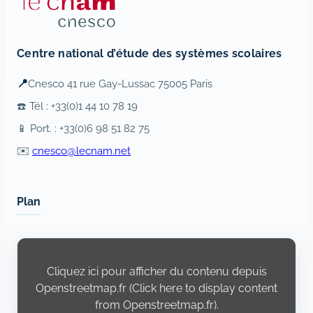
Centre national d’étude des systèmes scolaires
📍
Cnesco 41 rue Gay-Lussac 75005 Paris
☎️ Tél : +33(0)1 44 10 78 19
📱 Port. : +33(0)6 98 51 82 75
✉️
cnesco@lecnam.net
Plan
Display
content
from
Cliquez ici pour afficher du contenu depuis
Openstreetmap.fr
Openstreetmap.fr (Click here to display content
from Openstreetmap.fr).