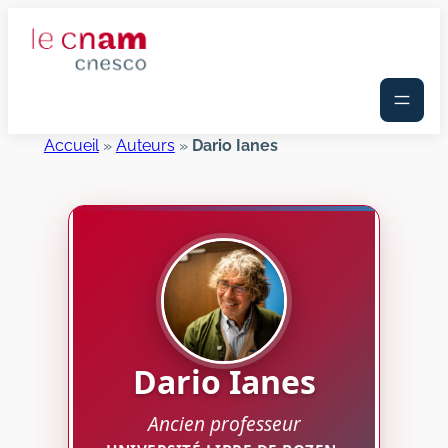
Aller
au
contenu
Accueil
»
Auteurs
»
Dario Ianes
Dario
Ianes
Ancien professeur