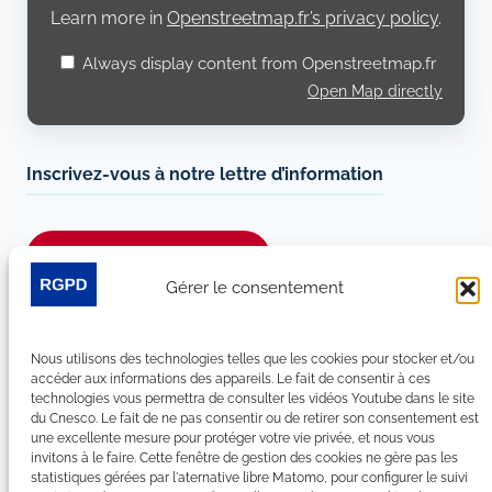
Learn more in
Openstreetmap.fr’s privacy policy
.
Always display content from Openstreetmap.fr
Open Map directly
Inscrivez-vous à notre lettre d’information
Je m’abonne à la newsletter
Gérer le consentement
Suivez-nous sur les réseaux sociaux :
Nous utilisons des technologies telles que les cookies pour stocker et/ou
LinkedIn
YouTube
Facebook
Bluesky
accéder aux informations des appareils. Le fait de consentir à ces
technologies vous permettra de consulter les vidéos Youtube dans le site
du Cnesco. Le fait de ne pas consentir ou de retirer son consentement est
une excellente mesure pour protéger votre vie privée, et nous vous
invitons à le faire. Cette fenêtre de gestion des cookies ne gère pas les
statistiques gérées par l'aternative libre Matomo, pour configurer le suivi