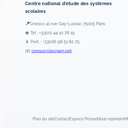
Centre national d’étude des systèmes
scolaires
📍
Cnesco 41 rue Gay-Lussac 75005 Paris
☎️ Tél : +33(0)1 44 10 78 19
📱 Port. : +33(0)6 98 51 82 75
✉️
cnesco@lecnam.net
Plan du site
Contact
Espace Presse
Nous rejoindre
M