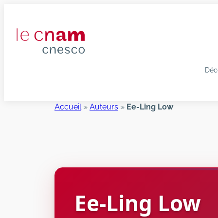
Aller
au
contenu
Déc
Accueil
»
Auteurs
»
Ee-Ling Low
Ee-Ling
Low