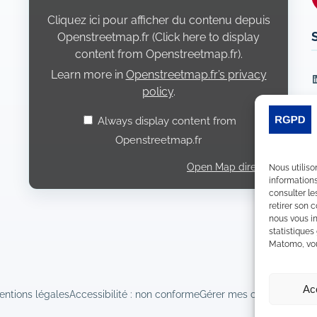
from
Openstreetmap.fr
Cliquez ici pour afficher du contenu depuis
Openstreetmap.fr (Click here to display
content from Openstreetmap.fr).
Learn more in
Openstreetmap.fr’s privacy
L
policy
.
Always display content from
Openstreetmap.fr
Open Map directly
Nous utiliso
informations
consulter le
retirer son 
nous vous in
statistiques
Matomo, vous
Ac
entions légales
Accessibilité : non conforme
Gérer mes cookies
Déclara