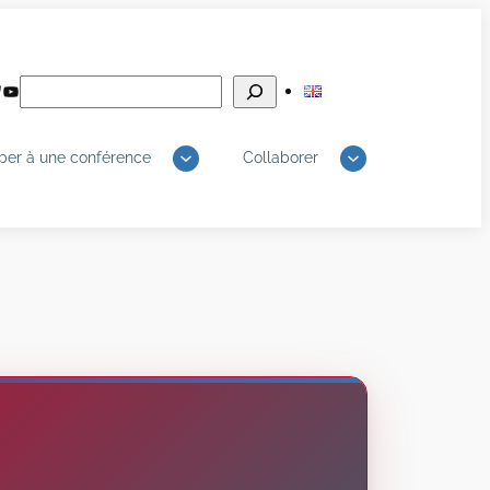
Rechercher
edIn
luesky
YouTube
iper à une conférence
Collaborer