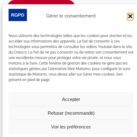
Je m’abonne à la newsletter
Gérer le consentement
Suivez-nous sur les réseaux sociaux :
Nous utilisons des technologies telles que les cookies pour stocker et/ou
LinkedIn
YouTube
Facebook
Bluesky
accéder aux informations des appareils. Le fait de consentir à ces
technologies vous permettra de consulter les vidéos Youtube dans le site
du Cnesco. Le fait de ne pas consentir ou de retirer son consentement est
une excellente mesure pour protéger votre vie privée, et nous vous
invitons à le faire. Cette fenêtre de gestion des cookies ne gère pas les
statistiques gérées par l'aternative libre Matomo, pour configurer le suivi
Plan du site
statistique de Matomo, vous devez aller sur Gérer mes cookies, lien
présent en pied de page.
Contact
Espace Presse
Nous rejoindre
Accepter
Mentions légales
Accessibilité : non conforme
Refuser (recommandé)
Gérer mes cookies
Déclaration de confidentialité
Voir les préférences
Politique de certains cookies