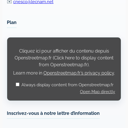
✉️
cnesco@lecnam.net
Plan
Display
content
from
Cliquez ici pour afficher du contenu depuis
Openstreetmap.fr
Openstreetmap.fr (Click here to display content
from Openstreetmap.fr).
Learn more in
Openstreetmap.fr’s privacy policy
.
Always display content from Openstreetmap.fr
Open Map directly
Inscrivez-vous à notre lettre d’information