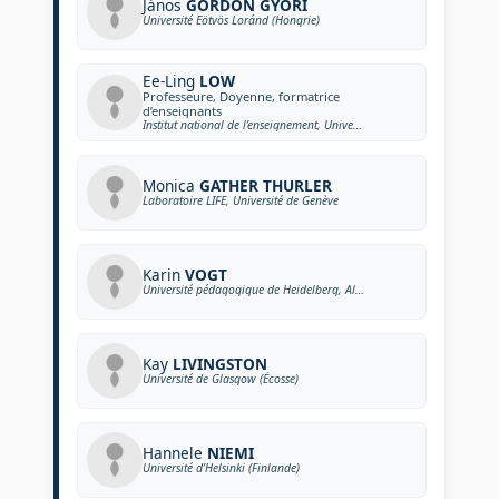
János
GORDON GYŐRI
Université Eötvös Loránd (Hongrie)
Ee-Ling
LOW
Professeure, Doyenne, formatrice
d’enseignants
Institut national de l’enseignement, Université technologique de Nanyang (Singapour)
Monica
GATHER THURLER
Laboratoire LIFE, Université de Genève
Karin
VOGT
Université pédagogique de Heidelberg, Allemagne
Kay
LIVINGSTON
Université de Glasgow (Écosse)
Hannele
NIEMI
Université d’Helsinki (Finlande)