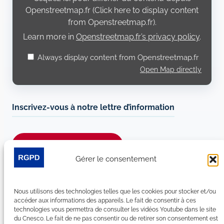
Openstreetmap.fr
Openstreetmap.fr (Click here to display content
from Openstreetmap.fr).
Learn more in
Openstreetmap.fr’s privacy policy
.
Always display content from Openstreetmap.fr
Open Map directly
Inscrivez-vous à notre lettre d’information
Je m’abonne à la newsletter
Gérer le consentement
Suivez-nous sur les réseaux sociaux :
Nous utilisons des technologies telles que les cookies pour stocker et/ou
LinkedIn
YouTube
Facebook
Bluesky
accéder aux informations des appareils. Le fait de consentir à ces
technologies vous permettra de consulter les vidéos Youtube dans le site
du Cnesco. Le fait de ne pas consentir ou de retirer son consentement est