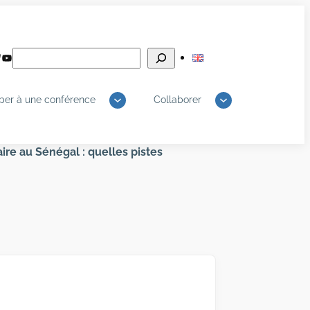
Rechercher
edIn
luesky
YouTube
iper à une conférence
Collaborer
re au Sénégal : quelles pistes