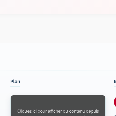
Plan
Display
content
from
Openstreetmap.fr
Cliquez ici pour afficher du contenu depuis