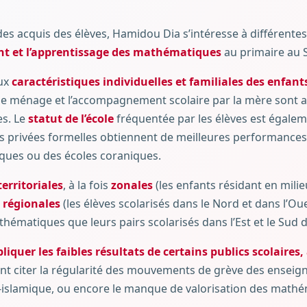
des acquis des élèves, Hamidou Dia s’intéresse à différente
nt et l’apprentissage des mathématiques
au primaire au 
aux
caractéristiques individuelles et familiales des enfant
 de ménage et l’accompagnement scolaire par la mère sont a
s. Le
statut de l’école
fréquentée par les élèves est égaleme
es privées formelles obtiennent de meilleures performance
iques ou des écoles coraniques.
territoriales
, à la fois
zonales
(les enfants résidant en mili
t
régionales
(les élèves scolarisés dans le Nord et dans l’O
ématiques que leurs pairs scolarisés dans l’Est et le Sud d
liquer les faibles résultats de certains publics scolaire
t citer la régularité des mouvements de grève des enseign
-islamique, ou encore le manque de valorisation des mathém