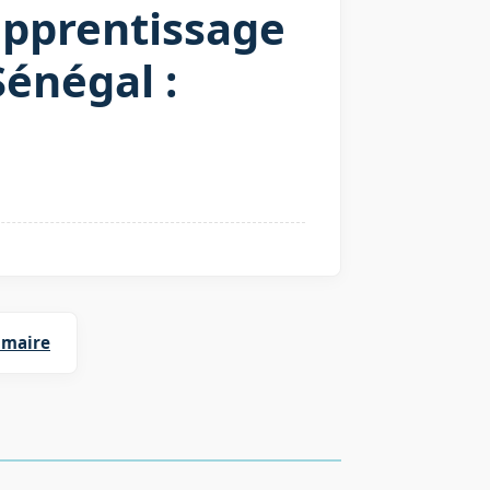
apprentissage
énégal :
imaire