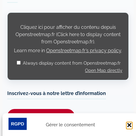
Display
content
from
Cliquez ici pour afficher du contenu depuis
Openstreetmap.fr
Openstreetmap.fr (Click here to display content
from Openstreetmap.fr).
Learn more in
Openstreetmap.fr’s privacy policy
.
Always display content from Openstreetmap.fr
Open Map directly
Inscrivez-vous à notre lettre d’information
Je m’abonne à la newsletter
Gérer le consentement
Suivez-nous sur les réseaux sociaux :