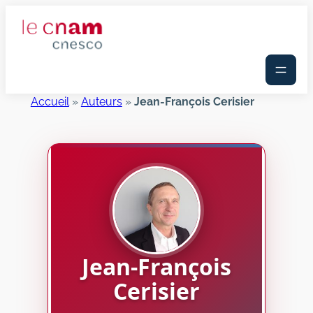
Aller
au
contenu
Accueil
»
Auteurs
»
Jean-François Cerisier
Jean-François
Cerisier